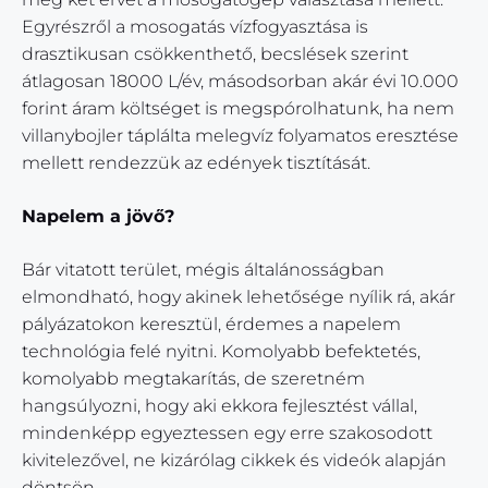
Egyrészről a mosogatás vízfogyasztása is
drasztikusan csökkenthető, becslések szerint
átlagosan 18000 L/év, másodsorban akár évi 10.000
forint áram költséget is megspórolhatunk, ha nem
villanybojler táplálta melegvíz folyamatos eresztése
mellett rendezzük az edények tisztítását.
Napelem a jövő?
Bár vitatott terület, mégis általánosságban
elmondható, hogy akinek lehetősége nyílik rá, akár
pályázatokon keresztül, érdemes a napelem
technológia felé nyitni. Komolyabb befektetés,
komolyabb megtakarítás, de szeretném
hangsúlyozni, hogy aki ekkora fejlesztést vállal,
mindenképp egyeztessen egy erre szakosodott
kivitelezővel, ne kizárólag cikkek és videók alapján
döntsön.