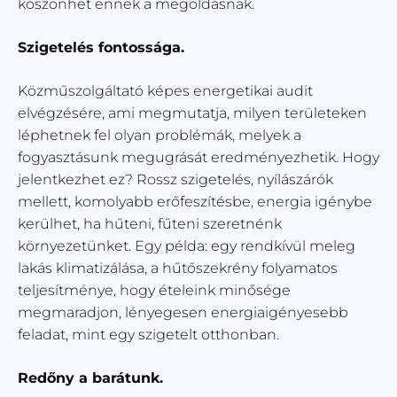
köszönhet ennek a megoldásnak.
Szigetelés fontossága.
Közműszolgáltató képes energetikai audit
elvégzésére, ami megmutatja, milyen területeken
léphetnek fel olyan problémák, melyek a
fogyasztásunk megugrását eredményezhetik. Hogy
jelentkezhet ez? Rossz szigetelés, nyílászárók
mellett, komolyabb erőfeszítésbe, energia igénybe
kerülhet, ha hűteni, fűteni szeretnénk
környezetünket. Egy példa: egy rendkívül meleg
lakás klimatizálása, a hűtőszekrény folyamatos
teljesítménye, hogy ételeink minősége
megmaradjon, lényegesen energiaigényesebb
feladat, mint egy szigetelt otthonban.
Redőny a barátunk.