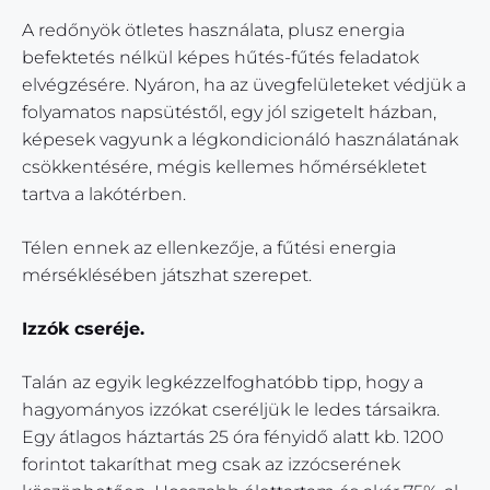
A redőnyök ötletes használata, plusz energia
befektetés nélkül képes hűtés-fűtés feladatok
elvégzésére. Nyáron, ha az üvegfelületeket védjük a
folyamatos napsütéstől, egy jól szigetelt házban,
képesek vagyunk a légkondicionáló használatának
csökkentésére, mégis kellemes hőmérsékletet
tartva a lakótérben.
Télen ennek az ellenkezője, a fűtési energia
mérséklésében játszhat szerepet.
Izzók cseréje.
Talán az egyik legkézzelfoghatóbb tipp, hogy a
hagyományos izzókat cseréljük le ledes társaikra.
Egy átlagos háztartás 25 óra fényidő alatt kb. 1200
forintot takaríthat meg csak az izzócserének