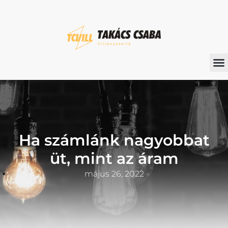
Ha számlánk nagyobbat
üt, mint az áram
május 26, 2022