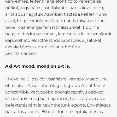
kényelmes, feltenni a telefont, töltő keresgélés
nélkül, vagy bármit ott folytatni az eszközeinken,
ahol abbahagytuk. Azonban tisztába kell lennünk
azzal, hogy ezek ilyen állapotban is folyamatosan
növelik az energia felhasználásunkat. Tipp: Ne
hagyjuk bedugva ezeket, kapcsoljuk le, használjunk
kapcsolható elosztókat, időkapcsolós aljzatokat,
ezekkel éves szinten sokat tehetünk
pénztárcánkért.
Aki A-t mond, mondjon B-t is.
Kivéve, ha új eszköz vásárlásról van szó. Maradjunk
ott csak az A-nál lehetőleg a legtöbb A-nál. Minél
korszerűbb, kedvezőbb energiaosztályú eszközt
vásárolunk, még ha drágább is, hosszútávon akár
befektetésként is tekinthetünk ezekre. Egy átlagos
háztartás akár évi 80 ezer forint megtakarítást is