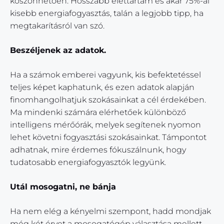
köszönhetően. Hosszabb élettartam és akár 75%-al
kisebb energiafogyasztás, talán a legjobb tipp, ha
megtakarításról van szó.
Beszéljenek az adatok.
Ha a számok emberei vagyunk, kis befektetéssel
teljes képet kaphatunk, és ezen adatok alapján
finomhangolhatjuk szokásainkat a cél érdekében.
Ma mindenki számára elérhetőek különböző
intelligens mérőórák, melyek segítenek nyomon
lehet követni fogyasztási szokásainkat. Támpontot
adhatnak, mire érdemes fókuszálnunk, hogy
tudatosabb energiafogyasztók legyünk.
Utál mosogatni, ne bánja
Ha nem elég a kényelmi szempont, hadd mondjak
még két érvet a mosogatógép választása mellett.