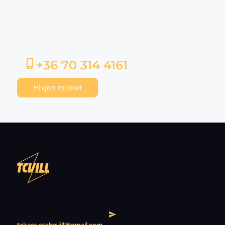
Villamossági kérdés,
probléma?
Hívjon ma! Mi megoldjuk!
+36 70 314 4161
Hivjon minket
takacs.csabavill@gmail.com