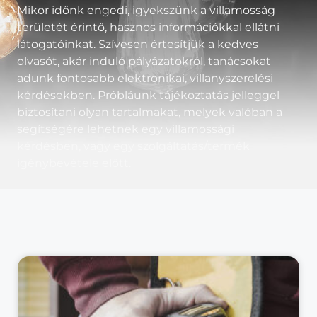
Mikor időnk engedi, igyekszünk a villamosság
területét érintő, hasznos információkkal ellátni
látogatóinkat. Szívesen értesítjük a kedves
olvasót, akár induló pályázatokról, tanácsokat
adunk fontosabb elektronikai, villanyszerelési
kérdésekben. Próbláunk tájékoztatás jelleggel
biztosítani olyan tartalmakat, melyek valóban a
segítségére lehetnek egy villamossági
kérdésben, vagy egy szolgáltatás/termék
igénybevétele előtt.